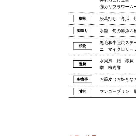
⑤カリフラワーム
鰻葛打ち 冬瓜 
御椀
氷釜 旬の鮮魚四
御造り
黒毛和牛照焼ステ
焼物
ニ マイクロリー
水貝風 鮑 赤貝
進肴
噌 梅肉酢
お蕎麦（お好きな
御食事
マンゴープリン 
甘味