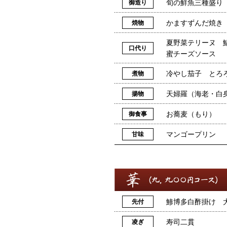
旬の鮮魚三種盛り
御造り
かますずんだ焼き
焼物
夏野菜テリーヌ 
口代り
蜜チーズソース
冷やし茄子 とろ
煮物
天婦羅（海老・白
揚物
お蕎麦（もり）
御食事
マンゴープリン
甘味
鯵博多白酢掛け 
先付
寿司二貫
凌ぎ