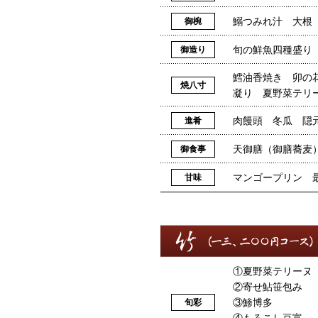
鰯つみれ汁 大根
御椀
旬の鮮魚四種盛り
御造り
鱈油香焼き 卯の
焼八寸
凝り 夏野菜テリ
肉饅頭 冬瓜 隠
進肴
天御膳（御膳蕎麦
御食事
マンゴープリン 
甘味
①夏野菜テリーヌ
②寄せ鮎笹包み
③鯵博多
旬彩
④もろこし豆富