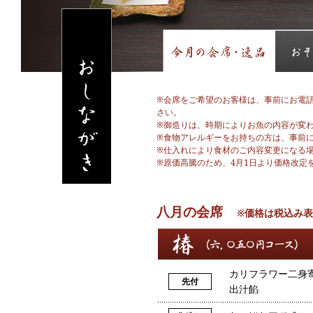
※会席をご希望のお客様は、事前にお電
さい。
※御造りは、時期によりお魚の内容が変
※食物アレルギーをお持ちの方は、事前
※仕入れにより食材のご内容変更になる
※原価高騰のため、4月1日より価格改定
八月の会席
※価格は税込み
カリフラワー二身
先付
出汁餡