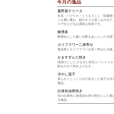
今月の逸品
夏野菜テリーヌ
冬瓜・パプリカ・とうもろこし・陸蓮根
トを層に重ね、鯖のオイル蒸しをのせて
スで仕上げるお洒落な前菜です。
鯵博多
酢締めにした鯵に白酢をあしらった冷皿
カリフラワー二身寄せ
無花果とカリフラワーを其々寄せた冷羹
かますずんだ焼き
地漬けにした かますに枝豆とベシャメル
餡をのせて焼き上げます。
冷やし茄子
柔らかくじっくり出汁炊きした茄子を冷
逸品。
白身魚油香焼き
旬の白身魚に海老油を掛け焼きにした香
る逸品。